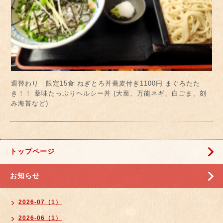
週替わり 限定15食 ねぎとろ丼蕎麦付き1100円 まぐろたた
き！！ 薬味たっぷりヘルシー丼 (大葉、万能ネギ、白ごま、刻
み海苔など)
トップページ
お知らせ
2026-07（1）
2026-06（1）