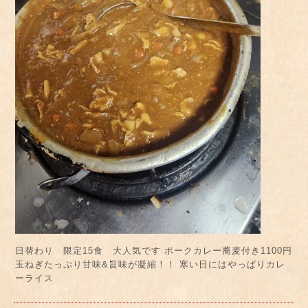
日替わり 限定15食 大人気です ポークカレー蕎麦付き1100円
玉ねぎたっぷり甘味&旨味が凝縮！！ 寒い日にはやっぱりカレ
ーライス